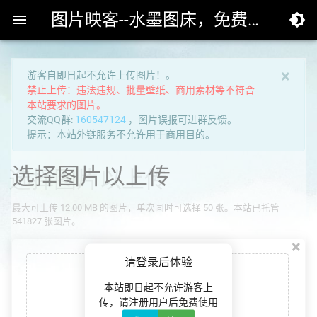
图片映客--水墨图床，免费专业的高速外链图床


×
游客自即日起不允许上传图片！。
禁止上传：违法违规、批量壁纸、商用素材等不符合
本站要求的图片。
交流QQ群:
160547124
，图片误报可进群反馈。
提示：本站外链服务不允许用于商用目的。
选择图片以上传
最大可上传 12.00 MB 的图片，单次同时可选择 50 张。本站已托管
541827 张图片。
×
请登录后体验
本站即日起不允许游客上
传，请注册用户后免费使用