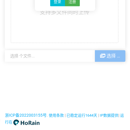
登录
注册
拖拽文件到这里 …
支持多文件同时上传
选择 …
URL
HTML
BBCode
Markdown
Markdown with li
浙ICP备2022003155号
.
|
|
|
使用条款
已稳定运行1644天
IP数据提供
运
行在